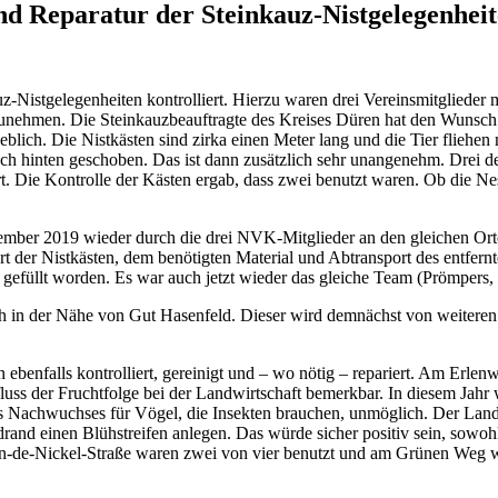
nd Reparatur der Steinkauz-Nistgelegenhei
Nistgelegenheiten kontrolliert. Hierzu waren drei Vereinsmitglieder m
hmen. Die Steinkauzbeauftragte des Kreises Düren hat den Wunsch geäu
eblich. Die Nistkästen sind zirka einen Meter lang und die Tier fliehe
 hinten geschoben. Das ist dann zusätzlich sehr unangenehm. Drei der
t. Die Kontrolle der Kästen ergab, dass zwei benutzt waren. Ob die N
ber 2019 wieder durch die drei NVK-Mitglieder an den gleichen Ort
t der Nistkästen, dem benötigten Material und Abtransport des entfer
 gefüllt worden. Es war auch jetzt wieder das gleiche Team (Prömpers,
sich in der Nähe von Gut Hasenfeld. Dieser wird demnächst von weiter
ebenfalls kontrolliert, gereinigt und – wo nötig – repariert. Am Erle
luss der Fruchtfolge bei der Landwirtschaft bemerkbar. In diesem Jahr
es Nachwuchses für Vögel, die Insekten brauchen, unmöglich. Der Land
and einen Blühstreifen anlegen. Das würde sicher positiv sein, sowohl
-de-Nickel-Straße waren zwei von vier benutzt und am Grünen Weg waren