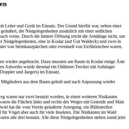
ten
it Leiter und Gerät im Einsatz. Der Grund hierfür war, neben einer
ßert, die Nistgelegenheiten zusätzlich mit einer seitlichen
n nach vorne. Durch die hintere Öffnung reicht die Armlänge nicht, um
 Nistgelegenheiten, eine in Koslar (auf Gut Waldeck) und zwei in
ester von Steinkauzpärchen oder eventuell von Eichhörnchen waren,
en wieder angebracht. Dazu mussten am Baum in Koslar einige Äste
nten Astwerks wurde diesmal ein Oldtimer-Trecker mit Anhänger
 Doppler und Jaegers) im Einsatz.
en Mitgliedern aus dem Baum geholt und nach Anpassung wieder
nweg waren nur zwei benutzt worden, in einen weiteren Nistkasten
 waren die Flächen links und rechts des Weges mit Getreide und Mais
wirt hat die vom Verein geäußerte Anregung, ein Blühstreifen
 für Vögel aber auch für viele Insekten. Die Nistkästen im Wald
 alle drei benutzt. Alle diese Nistgelegenheiten stehen somit jetzt