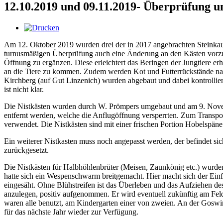
12.10.2019 und 09.11.2019- Überprüfung u
Am 12. Oktober 2019 wurden drei der in 2017 angebrachten Steinkauz-
turnusmäßigen Überprüfung auch eine Änderung an den Kästen vorzune
Öffnung zu ergänzen. Diese erleichtert das Beringen der Jungtiere erh
an die Tiere zu kommen. Zudem werden Kot und Futterrückstände nach
Kirchberg (auf Gut Linzenich) wurden abgebaut und dabei kontrollier
ist nicht klar.
Die Nistkästen wurden durch W. Prömpers umgebaut und am 9. Novem
entfernt werden, welche die Anflugöffnung versperrten. Zum Transpor
verwendet. Die Nistkästen sind mit einer frischen Portion Hobelspäne
Ein weiterer Nistkasten muss noch angepasst werden, der befindet 
zurückgesetzt.
Die Nistkästen für Halbhöhlenbrüter (Meisen, Zaunkönig etc.) wurden 
hatte sich ein Wespenschwarm breitgemacht. Hier macht sich der Einf
eingesäht. Ohne Blühstreifen ist das Überleben und das Aufziehen d
anzulegen, positiv aufgenommen. Er wird eventuell zukünftig am Feldr
waren alle benutzt, am Kindergarten einer von zweien. An der Goswin
für das nächste Jahr wieder zur Verfügung.